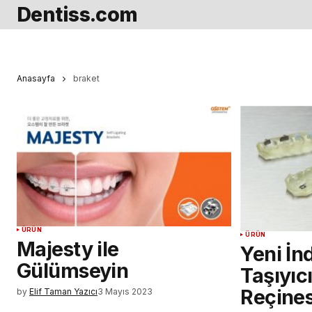
Dentiss.com
Anasayfa
braket
ÜRÜN
ÜRÜN
Majesty ile
Yeni İn
Gülümseyin
Taşıyıcı
Reçinesi
by
Elif Taman Yazıcı
3 Mayıs 2023