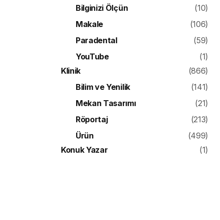
Bilginizi Ölçün
(10)
Makale
(106)
Paradental
(59)
YouTube
(1)
Klinik
(866)
Bilim ve Yenilik
(141)
Mekan Tasarımı
(21)
Röportaj
(213)
Ürün
(499)
Konuk Yazar
(1)