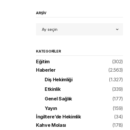
ARŞİV
KATEGORILER
Eğitim
(302)
Haberler
(2.563)
Diş Hekimliği
(1.327)
Etkinlik
(339)
Genel Sağlık
(177)
Yayın
(159)
İngiltere’de Hekimlik
(34)
Kahve Molası
(178)