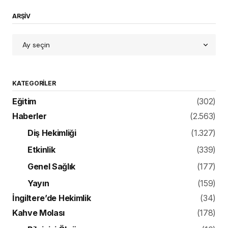
ARŞİV
KATEGORILER
Eğitim
(302)
Haberler
(2.563)
Diş Hekimliği
(1.327)
Etkinlik
(339)
Genel Sağlık
(177)
Yayın
(159)
İngiltere’de Hekimlik
(34)
Kahve Molası
(178)