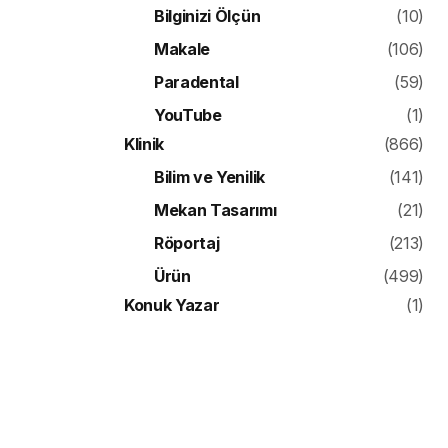
Bilginizi Ölçün
(10)
Makale
(106)
Paradental
(59)
YouTube
(1)
Klinik
(866)
Bilim ve Yenilik
(141)
Mekan Tasarımı
(21)
Röportaj
(213)
Ürün
(499)
Konuk Yazar
(1)