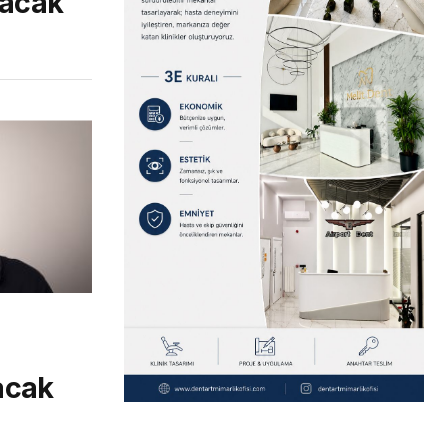
racak
acak