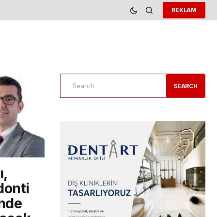
REKLAM
SEARCH
ı,
onti
’nde