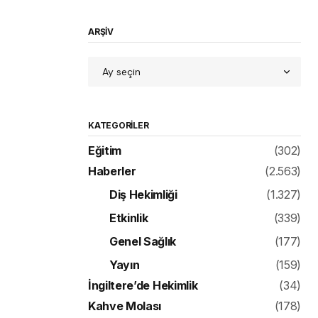
ARŞİV
KATEGORILER
Eğitim
(302)
Haberler
(2.563)
Diş Hekimliği
(1.327)
Etkinlik
(339)
Genel Sağlık
(177)
Yayın
(159)
İngiltere’de Hekimlik
(34)
Kahve Molası
(178)