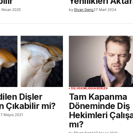
ilir
Yenilikleri Akta
 Nisan 2025
by
Elvan Genç
27 Mart 2024
DIŞ HEKIMLIĞI
HABERLER
ilen Dişler
Tam Kapanma
 Çıkabilir mi?
Döneminde Diş
Hekimleri Çalış
i
7 Mayıs 2021
mı?