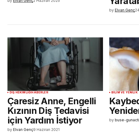
Yaratab
by
Elvan Genç
2 Haziran 2025
by
Elvan Genç
24
DIŞ HEKIMLIĞI
HABERLER
BILIM VE YENILIK
Çaresiz Anne, Engelli
Kaybed
Kızının Diş Tedavisi
Yeniden
için Yardım İstiyor
by
buse-gunact
by
Elvan Genç
9 Haziran 2021