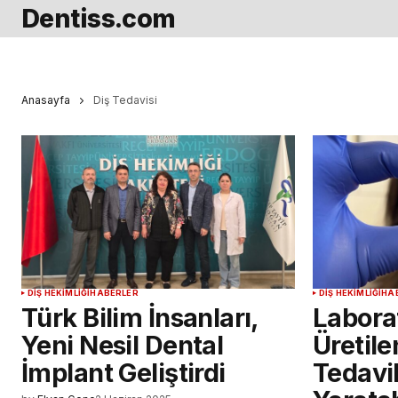
Dentiss.com
Anasayfa
Diş Tedavisi
DIŞ HEKIMLIĞI
HABERLER
DIŞ HEKIMLIĞI
HA
Türk Bilim İnsanları,
Labora
Yeni Nesil Dental
Üretile
İmplant Geliştirdi
Tedavi