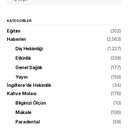
KATEGORILER
Eğitim
(302)
Haberler
(2.563)
Diş Hekimliği
(1.327)
Etkinlik
(339)
Genel Sağlık
(177)
Yayın
(159)
İngiltere’de Hekimlik
(34)
Kahve Molası
(178)
Bilginizi Ölçün
(10)
Makale
(106)
Paradental
(59)