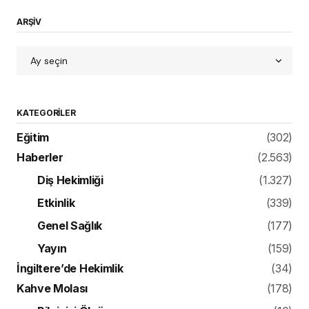
ARŞİV
KATEGORILER
Eğitim
(302)
Haberler
(2.563)
Diş Hekimliği
(1.327)
Etkinlik
(339)
Genel Sağlık
(177)
Yayın
(159)
İngiltere’de Hekimlik
(34)
Kahve Molası
(178)