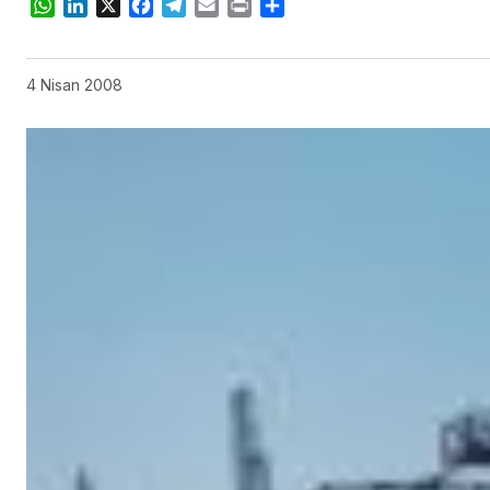
WhatsApp
LinkedIn
X
Facebook
Telegram
Email
Print
Share
4 Nisan 2008