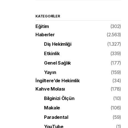
KATEGORILER
Eğitim
(302)
Haberler
(2.563)
Diş Hekimliği
(1.327)
Etkinlik
(339)
Genel Sağlık
(177)
Yayın
(159)
İngiltere’de Hekimlik
(34)
Kahve Molası
(178)
Bilginizi Ölçün
(10)
Makale
(106)
Paradental
(59)
YouTube
(1)