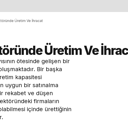
ktöründe Üretim Ve İhracat
töründe Üretim Ve İhra
sının ötesinde gelişen bir
oluşmaktadır. Bir başka
üretim kapasitesi
in uygun bir satınalma
 bir rekabet ve düşen
sektöründeki firmaların
labilmesi içinde ürettiğinin
r.