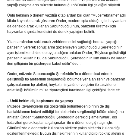
yaptığı çalışmaların müzede bulunduğu bölümün ilgi çektiğini söyledi.
Ünlü hekimin o dönem yazdığı kitaplardan biri olan "Mücerrebname" adlı
kitabı kaynak olarak gösteren Önder, modern tıpta olduğu gibi hayvanları
da denek olarak kullanan Sabuncuoğlu’nun, panzehir üretmek için
hayvanlar dışında kendisini de denek yaptığını belirtti.
Yılan tarafından sokturarak zehirlenmesini sağladığı horoza, yaptığı
panzehiri vererek sonuçlarını gözlemleyen Sabuncuoğlu Şerefeddin’in
aynı işlemi kendisine de uyguladığını anlatan Önder, "Böylece geliştirdiği
panzehiri kullanır. Bu da Sabuncuoğlu Şerefeddin’in ilim olarak ne kadar
ileri gittiğinin bir göstergesi kabul edilir" dedi.
Önder, müzede Sabuncuoğlu Şerefeddin’in o dönem icat ederek
geliştirdiği tıp aletlerinin sergilendiği bölümde yer alan zehir ve panzehir
çalışmalarının tıp aletleri, heykel, minyatürler ve çizim ile tasvirlerle
anlatıldığı bölümün müze ziyaretçileri tarafından ilgi çektiğini ifade etti.
– Ünlü hekim diş kaplaması da yapmış
Müzede, ziyaretçilerin ilgi gösterdiği bölümlerden birinin de diş
hastalıklarının tedavi edildiği tıp aletlerinin sergilendiği bölüm olduğunu
anlatan Önder, "Sabuncuoğlu Şerefeddin gerek diş ameliyatları, diş
tedavileri gerek kaplama çalışmaları ile o dönemde çığır açmıştır.
Günümüzde o dönemde kullanılan aletlere yakın aletlerin kullanıldığı
gözlemlenmektedir. Bugün diş hekimlerinin kullandığı birçok tıp aletini o