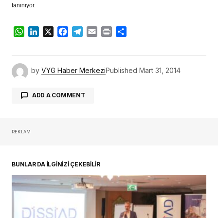
tanınıyor.
WhatsApp
LinkedIn
X
Facebook
Telegram
Email
Print
Share
by
VYG Haber Merkezi
Published
Mart 31, 2014
ADD A COMMENT
REKLAM
oturum açmalısınız
BUNLAR DA İLGİNİZİ ÇEKEBİLİR