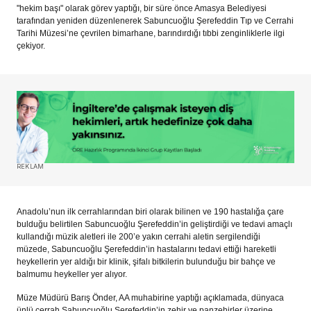
"hekim başı" olarak görev yaptığı, bir süre önce Amasya Belediyesi
tarafından yeniden düzenlenerek Sabuncuoğlu Şerefeddin Tıp ve Cerrahi
Tarihi Müzesi’ne çevrilen bimarhane, barındırdığı tıbbi zenginliklerle ilgi
çekiyor.
REKLAM
Anadolu’nun ilk cerrahlarından biri olarak bilinen ve 190 hastalığa çare
bulduğu belirtilen Sabuncuoğlu Şerefeddin’in geliştirdiği ve tedavi amaçlı
kullandığı müzik aletleri ile 200’e yakın cerrahi aletin sergilendiği
müzede, Sabuncuoğlu Şerefeddin’in hastalarını tedavi ettiği hareketli
heykellerin yer aldığı bir klinik, şifalı bitkilerin bulunduğu bir bahçe ve
balmumu heykeller yer alıyor.
Müze Müdürü Barış Önder, AA muhabirine yaptığı açıklamada, dünyaca
ünlü cerrah Sabuncuoğlu Şerefeddin’in zehir ve panzehirler üzerine