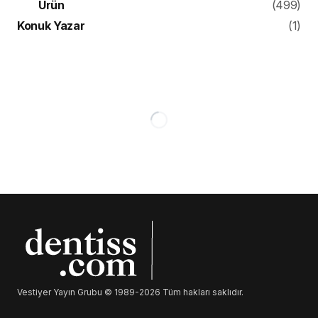
Ürün
(499)
Konuk Yazar
(1)
PARADENTAL
Diş Hekimliği Tiyatro
Topluluğu’ndan Sosyal
Sorumluluk Projesi: İzleyici
Meşe
Erciyes Üniversitesi Diş Hekimliği Fakültesi
Tiyatro Topluluğu, Dünya Tiyatrolar
Haftası “Karım Balım Peteğim” adlı tiyatro
oyununu sahnelerken Türkiye’de ilk kez
uygulanacak Sosyal Sorumluluk projesi