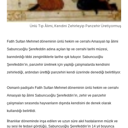
Ünlü Tıp Âlimi, Kendini Zehirleyip Panzehir Üretiyormuş
Fatih Sultan Mehmet döneminin ünlü hekim ve cerrahı Amasyalı tıp âlimi
Sabuncuoğlu Şerefeddin adına açılan tıp ve cerrahi tarihi müzesi,
barındırdığı tıbbi zenginliklerle tarihe ışık tutuyor. Sabuncuoğlu
Şerefeddin’in, panzehir üretmek için yaptığı çalışmalarda kendisini
zehirlediği, ardından ürettiği panzehiri kendi üzerinde denediği belirtiliyor.
Osmanlı padişahı Fatih Sultan Mehmet döneminin ünlü hekim ve cerrahı
Amasyalı tıp âlimi Sabuncuoğlu Şerefeddin’in, zehir ve panzehir
çalışmaları sırasında hayvanların dışında kendisini de denek olarak
kullandığı belirtildi.
İlhanlılar döneminde inşa edilen ve uzun süre akıl hastalarının müzik ve
su sesi ile tedavi gördüğü, Sabuncuoğlu Şerefeddin’in 14 yıl boyunca