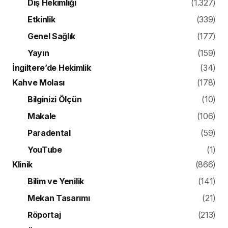
Diş Hekimliği
(1.327)
Etkinlik
(339)
Genel Sağlık
(177)
Yayın
(159)
İngiltere’de Hekimlik
(34)
Kahve Molası
(178)
Bilginizi Ölçün
(10)
Makale
(106)
Paradental
(59)
YouTube
(1)
Klinik
(866)
Bilim ve Yenilik
(141)
Mekan Tasarımı
(21)
Röportaj
(213)