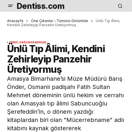
Dentiss.com
Anasayfa
Öne Çıkanlar – Tümünü Görüntüle
Ünlü Tıp Âlimi,
Kendini Zehirleyip Panzehir Üretiyormuş
GENEL SAĞLIK
HABERLER
Ünlü Tıp Âlimi, Kendini
Zehirleyip Panzehir
Üretiyormuş
Amasya Bimarhane’si Müze Müdürü Barış
Önder, Osmanlı padişahı Fatih Sultan
Mehmet döneminin ünlü hekim ve cerrahı
olan Amasyalı tıp âlimi Sabuncuoğlu
Şerefeddin’in, o dönem yazdığı
kitaplardan biri olan "Mücerrebname" adlı
kitabını kaynak göstererek