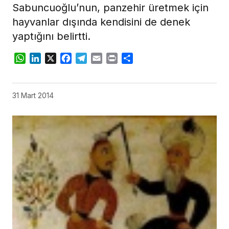
Sabuncuoğlu’nun, panzehir üretmek için
hayvanlar dışında kendisini de denek
yaptığını belirtti.
WhatsApp
LinkedIn
X
Facebook
Telegram
Email
Print
Share
31 Mart 2014