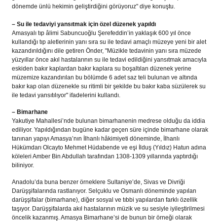
dönemde ünlü hekimin geliştirdiğini görüyoruz" diye konuştu.
– Su ile tedaviyi yansıtmak için özel düzenek yapıldı
Amasyalı tıp âlimi Sabuncuoğlu Şerefeddin’in yaklaşık 600 yıl önce
kullandığı tıp aletlerinin yanı sıra su ile tedavi amaçlı müzeye yeni bir alet
kazandırıldığını dile getiren Önder, "Müzikle tedavinin yanı sıra müzede
yüzyıllar önce akıl hastalarının su ile tedavi edildiğini yansıtmak amacıyla
eskiden bakır kaplardan bakır kaplara su boşaltılan düzenek yerine
müzemize kazandırılan bu bölümde 6 adet saz teli bulunan ve altında
bakır kap olan düzenekle su ritimli bir şekilde bu bakır kaba süzülerek su
ile tedavi yansıtılıyor" ifadelerini kullandı.
– Bimarhane
Yakutiye Mahallesi’nde bulunan bimarhanenin medrese olduğu da iddia
ediliyor. Yapıldığından bugüne kadar geçen süre içinde bimarhane olarak
tanınan yapıyı Amasya’nın İlhanlı hâkimiyeti döneminde, İlhanlı
Hükümdarı Olcayto Mehmet Hüdabende ve eşi İlduş (Yıldız) Hatun adına
köleleri Amber Bin Abdullah tarafından 1308-1309 yıllarında yaptırdığı
biliniyor.
Anadolu’da buna benzer örneklere Sultaniye’de, Sivas ve Divriği
Darüşşifalarında rastlanıyor. Selçuklu ve Osmanlı döneminde yapılan
darüşşifalar (bimarhane), diğer sosyal ve tıbbi yapılardan farklı özellik
taşıyor. Darüşşifalarda akıl hastalarının müzik ve su sesiyle iyileştirilmesi
öncelik kazanmış. Amasya Bimarhane’si de bunun bir örneği olarak