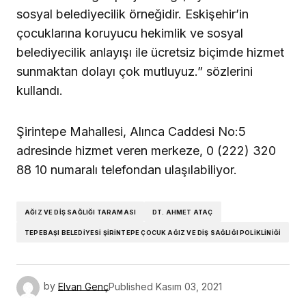
sosyal belediyecilik örneğidir. Eskişehir’in
çocuklarına koruyucu hekimlik ve sosyal
belediyecilik anlayışı ile ücretsiz biçimde hizmet
sunmaktan dolayı çok mutluyuz.” sözlerini
kullandı.
Şirintepe Mahallesi, Alınca Caddesi No:5
adresinde hizmet veren merkeze, 0 (222) 320
88 10 numaralı telefondan ulaşılabiliyor.
AĞIZ VE DIŞ SAĞLIĞI TARAMASI
DT. AHMET ATAÇ
TEPEBAŞI BELEDIYESI ŞIRINTEPE ÇOCUK AĞIZ VE DIŞ SAĞLIĞI POLIKLINIĞI
by
Elvan Genç
Published
Kasım 03, 2021