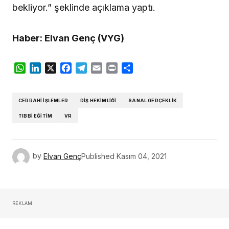
bekliyor.” şeklinde açıklama yaptı.
Haber: Elvan Genç (VYG)
WhatsApp
LinkedIn
X
Facebook
Telegram
Email
Print
Share
CERRAHI İŞLEMLER
DIŞ HEKIMLIĞI
SANAL GERÇEKLIK
TIBBI EĞITIM
VR
by
Elvan Genç
Published
Kasım 04, 2021
REKLAM