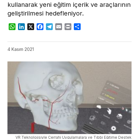
kullanarak yeni eğitim içerik ve araçlarının
geliştirilmesi hedefleniyor.
WhatsApp
LinkedIn
X
Facebook
Telegram
Email
Print
Share
4 Kasım 2021
VR Teknolojisiyle Cerrahi Uygulamalara ve Tıbbi Eğitime Destek