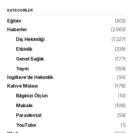
KATEGORILER
Eğitim
(302)
Haberler
(2.563)
Diş Hekimliği
(1.327)
Etkinlik
(339)
Genel Sağlık
(177)
Yayın
(159)
İngiltere’de Hekimlik
(34)
Kahve Molası
(178)
Bilginizi Ölçün
(10)
Makale
(106)
Paradental
(59)
YouTube
(1)