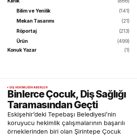
Klinik
(866)
Bilim ve Yenilik
(141)
Mekan Tasarımı
(21)
Röportaj
(213)
Ürün
(499)
Konuk Yazar
(1)
DIŞ HEKIMLIĞI
HABERLER
Binlerce Çocuk, Diş Sağlığı
Taramasından Geçti
Eskişehir’deki Tepebaşı Belediyesi’nin
koruyucu hekimlik çalışmalarının başarılı
örneklerinden biri olan Şirintepe Çocuk