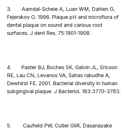
3.
Aamdal-Scheie A, Luan WM, Dahlen G,
Fejerskov O. 1996. Plaque pH and microflora of
dental plaque on sound and carious root
surfaces. J dent Res. 75:1901-1908.
4.
Paster BJ, Boches SK, Galvin JL, Ericson
RE, Lau CN, Levanos VA, Sahas rabudhe A,
Dewhirst FE. 2001. Bacterial diversity in human
subgingival plaque. J Bacteriol. 183:3770-3783.
5.
Caufield PW, Cutler GiiR, Dasanayake