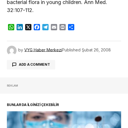
bacterial flora in young children. Ann Med.
32:107-112.
WhatsApp
LinkedIn
X
Facebook
Telegram
Email
Print
Share
by
VYG Haber Merkezi
Published
Şubat 26, 2008
ADD A COMMENT
REKLAM
oturum açmalısınız
BUNLAR DA İLGİNİZİ ÇEKEBİLİR