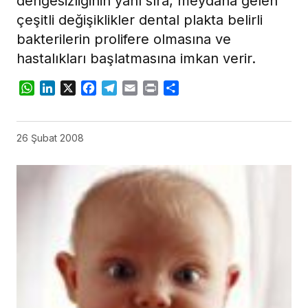
dengesizliğinin yanı sıra, meydana gelen
çeşitli değişiklikler dental plakta belirli
bakterilerin prolifere olmasına ve
hastalıkları başlatmasına imkan verir.
WhatsApp
LinkedIn
X
Facebook
Telegram
Email
Print
Share
26 Şubat 2008