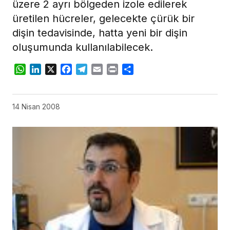
üzere 2 ayrı bölgeden izole edilerek
üretilen hücreler, gelecekte çürük bir
dişin tedavisinde, hatta yeni bir dişin
oluşumunda kullanılabilecek.
WhatsApp
LinkedIn
X
Facebook
Telegram
Email
Print
Share
14 Nisan 2008