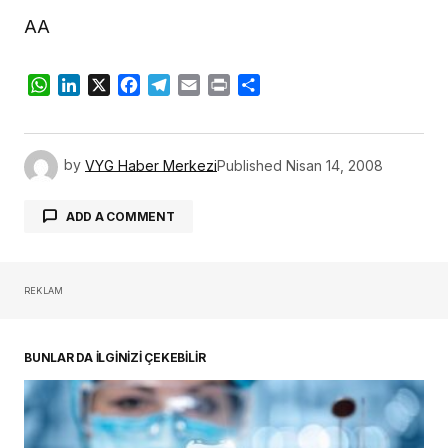
AA
WhatsApp
LinkedIn
X
Facebook
Telegram
Email
Print
Share
by
VYG Haber Merkezi
Published
Nisan 14, 2008
ADD A COMMENT
REKLAM
oturum açmalısınız
BUNLAR DA İLGİNİZİ ÇEKEBİLİR