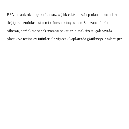
BPA, insanlarda birçok olumsuz sağlık etkisine sebep olan, hormonları
değiştiren endokrin sistemini bozan kimyasaldır. Son zamanlarda,
biberon, bardak ve bebek maması paketleri olmak üzere, çok sayıda
plastik ve reçine ev ürünleri ile yiyecek kaplarında görülmeye başlamıştır.
MIH, çocuğun birinci molar ve kesici
dişlerinde (üst ve alt orta dört diş), ağrılı beyaz ya da kahverengi lekelere
sebep olmaktadır. Son yayınlanan veriler MIH’dan 6, 9 yaş arası
çocukların yüzde 18’inin etkilediğini gösteriyor. Nedeni tam olarak
bilinmemekle birlikte durumun çevresel kaynaklı olduğu görünüyor.
Fransız Ulusal Sağlık ve Tıp Araştırmaları Enstitüsü (INSERM)
araştırmacılarından Dr. Sylvie Babajko ve ekibi çalışmanın ilk
bölümünde farelere fetal dönemden doğumdan sonraki 30 güne kadar
insanlarla karşılaştırılabilecek oranlardaki dozda BPA verdi. Çalışma