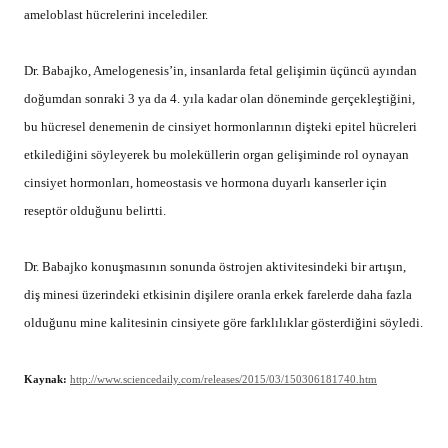
olduğunu mine kalitesinin cinsiyete göre farklılıklar gösterdiğini söyledi.
Kaynak:
http://www.sciencedaily.com/releases/2015/03/150306181740.htm
REKLAM
by
VYG Haber Merkezi
Published
Mart 11, 2015
ADD A COMMENT