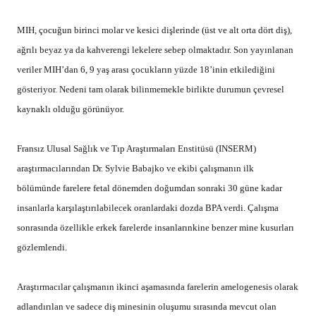
sonrasında özellikle erkek farelerde insanlarınkine benzer mine kusurları
gözlemlendi.
Araştırmacılar çalışmanın ikinci aşamasında farelerin amelogenesis olarak
adlandırılan ve sadece diş minesinin oluşumu sırasında mevcut olan
ameloblast hücrelerini incelediler.
Dr. Babajko, Amelogenesis’in, insanlarda fetal gelişimin üçüncü ayından
doğumdan sonraki 3 ya da 4. yıla kadar olan döneminde gerçekleştiğini,
bu hücresel denemenin de cinsiyet hormonlarının dişteki epitel hücreleri
etkilediğini söyleyerek
bu moleküllerin organ gelişiminde rol oynayan
cinsiyet hormonları,
homeostasis ve hormona duyarlı kanserler için
reseptör olduğunu belirtti.
Dr. Babajko
konuşmasının sonunda östrojen aktivitesindeki bir artışın,
diş minesi üzerindeki etkisinin dişilere oranla erkek farelerde daha fazla