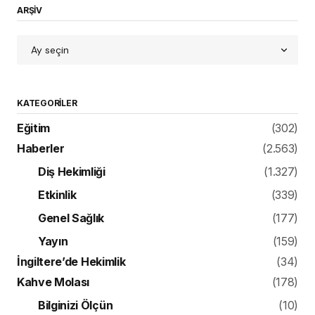
ARŞİV
KATEGORILER
Eğitim
(302)
Haberler
(2.563)
Diş Hekimliği
(1.327)
Etkinlik
(339)
Genel Sağlık
(177)
Yayın
(159)
İngiltere’de Hekimlik
(34)
Kahve Molası
(178)
Bilginizi Ölçün
(10)