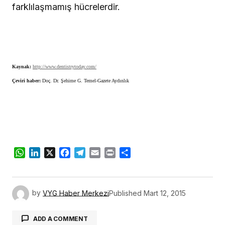
farklılaşmamış hücrelerdir.
Kaynak:
http://www.dentistrytoday.com/
Çeviri haber:
Doç. Dr. Şehime G. Temel-Gazete Aydınlık
WhatsApp
LinkedIn
X
Facebook
Telegram
Email
Print
Share
by
VYG Haber Merkezi
Published
Mart 12, 2015
ADD A COMMENT