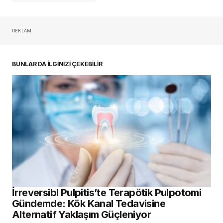
REKLAM
oturum açmalısınız
BUNLAR DA İLGİNİZİ ÇEKEBİLİR
İrreversibl Pulpitis’te Terapötik Pulpotomi
Gündemde: Kök Kanal Tedavisine
Alternatif Yaklaşım Güçleniyor