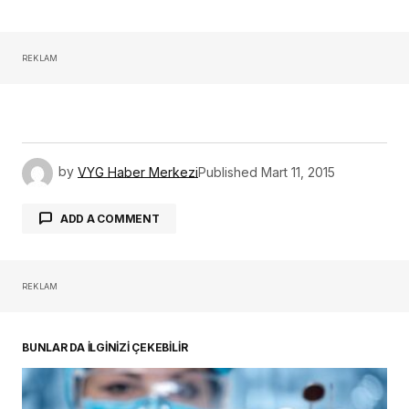
REKLAM
oturum açmalısınız
BUNLAR DA İLGİNİZİ ÇEKEBİLİR
İrreversibl Pulpitis’te Terapötik Pulpotomi
Gündemde: Kök Kanal Tedavisine
Alternatif Yaklaşım Güçleniyor
22 Şubat 2026