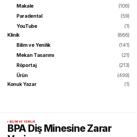
Makale
(106)
Paradental
(59)
YouTube
(1)
Klinik
(866)
Bilim ve Yenilik
(141)
Mekan Tasarımı
(21)
Röportaj
(213)
Ürün
(499)
Konuk Yazar
(1)
BILIM VE YENILIK
BPA Diş Minesine Zarar