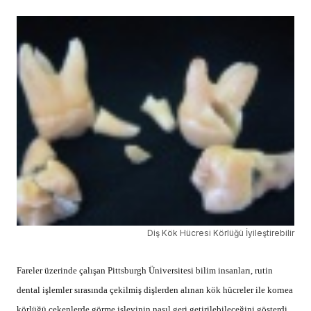
Diş Kök Hücresi Körlüğü İyileştirebilir
Fareler üzerinde çalışan Pittsburgh Üniversitesi bilim insanları, rutin
dental işlemler sırasında çekilmiş dişlerden alınan kök hücreler ile kornea
körlüğü çekenlerde görme işlevinin nasıl geri getirilebileceğini gösterdi.