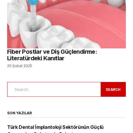
SEARCH
SON YAZILAR
Türk Dental İmplantoloji Sektörünün Güçlü
Oyuncuları Çalıştayda Buluştu
Tıbbi Cihaz Sektörünün Sorunları ve Geleceği
Konuşuldu
Yeni Nesil Probiyotik Teknolojisi ile Prowill 3D
Diş Hekimliği Tercih Edecekler için Kontenjanlar Belli
Oldu
Dental İmplant Pazarının, 2034 Yılına Kadar 14,43