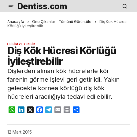
Dentiss.com
Anasayfa
Öne Çıkanlar – Tümünü Görüntüle
Diş Kök Hücresi
Körlüğü İyileştirebilir
BILIM VE YENILIK
Diş Kök Hücresi Körlüğü
İyileştirebilir
Dişlerden alınan kök hücrelerle kör
farenin görme işlevi geri getirildi. Yakın
gelecekte kornea körlüğü diş kök
hücreleri aracılığıyla tedavi edilebilir.
WhatsApp
LinkedIn
X
Facebook
Telegram
Email
Print
Share
12 Mart 2015