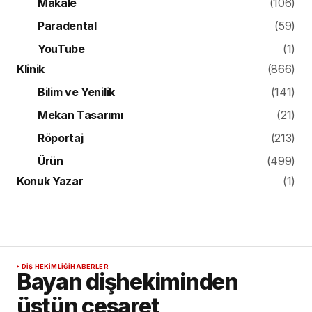
Makale
(106)
Paradental
(59)
YouTube
(1)
Klinik
(866)
Bilim ve Yenilik
(141)
Mekan Tasarımı
(21)
Röportaj
(213)
Ürün
(499)
Konuk Yazar
(1)
DIŞ HEKIMLIĞI
HABERLER
Bayan dişhekiminden
üstün cesaret