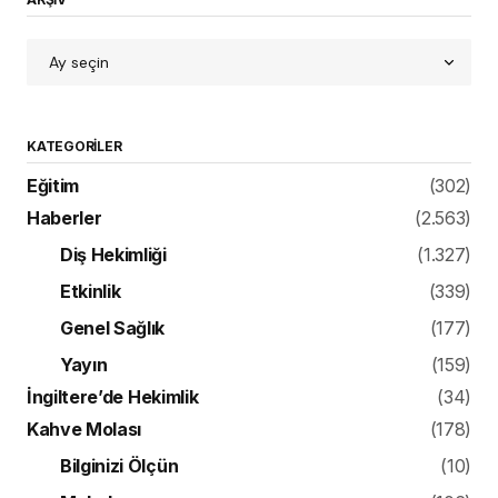
KATEGORILER
Eğitim
(302)
Haberler
(2.563)
Diş Hekimliği
(1.327)
Etkinlik
(339)
Genel Sağlık
(177)
Yayın
(159)
İngiltere’de Hekimlik
(34)
Kahve Molası
(178)
Bilginizi Ölçün
(10)