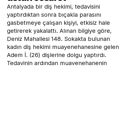
Antalyada bir diş hekimi, tedavisini
yaptırdıktan sonra bıçakla parasını
gasbetmeye çalışan kişiyi, etkisiz hale
getirerek yakalattı. Alınan bilgiye göre,
Deniz Mahallesi 148. Sokakta bulunan
kadın diş hekimi muayenehanesine gelen
Adem İ. (26) dişlerine dolgu yaptırdı.
Tedavinin ardından muayenehanenin
dinlenme odasında bir süre bekleyen
zanlı, diş hekimi F.Syi yanında getirdiği
bıçakla tehdit ederek para istedi.
24 Eylül 2009