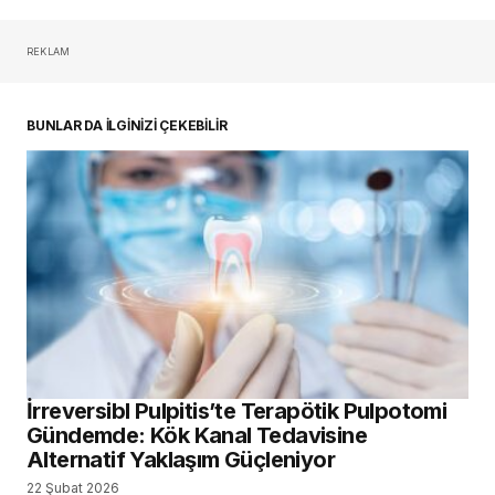
REKLAM
oturum açmalısınız
BUNLAR DA İLGİNİZİ ÇEKEBİLİR
İrreversibl Pulpitis’te Terapötik Pulpotomi
Gündemde: Kök Kanal Tedavisine
Alternatif Yaklaşım Güçleniyor
22 Şubat 2026