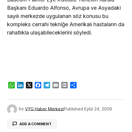
Başkanı Eduardo Alfonso, Avrupa ve Asyadaki
sayılı merkezde uygulanan söz konusu bu
kompleks cerrahi tekniğe Amerikalı hastaların da
rahatlıkla ulaşabileceklerini söyledi.
WhatsApp
LinkedIn
X
Facebook
Telegram
Email
Print
Share
by
VYG Haber Merkezi
Published
Eylül 24, 2009
ADD A COMMENT