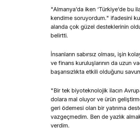
"Almanya’da iken ‘Türkiye’de bu il
kendime soruyordum." ifadesini kul
alanda çok güzel desteklerinin o
belirtti.
İnsanların sabırsız olması, işin ko
ve finans kuruluşlarının da uzun v
başarısızlıkta etkili olduğunu savu
"Bir tek biyoteknolojik ilacın Avrup
dolara mal oluyor ve ürün geliştirm
geri ödemesi olan bir yatırıma de
vazgeçmedim. Ben de yazlık almak i
verdim.