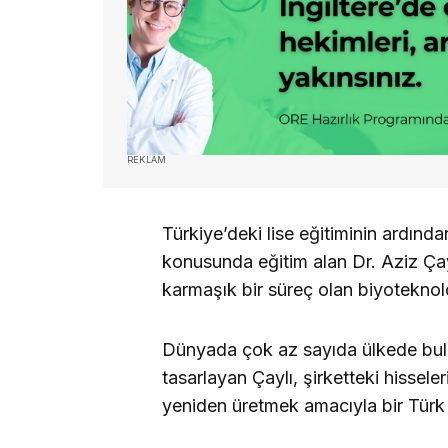
REKLAM
Türkiye’deki lise eğitiminin ardında
konusunda eğitim alan Dr. Aziz Çay
karmaşık bir süreç olan biyoteknoloji
Dünyada çok az sayıda ülkede bulun
tasarlayan Çaylı, şirketteki hissele
yeniden üretmek amacıyla bir Türk i