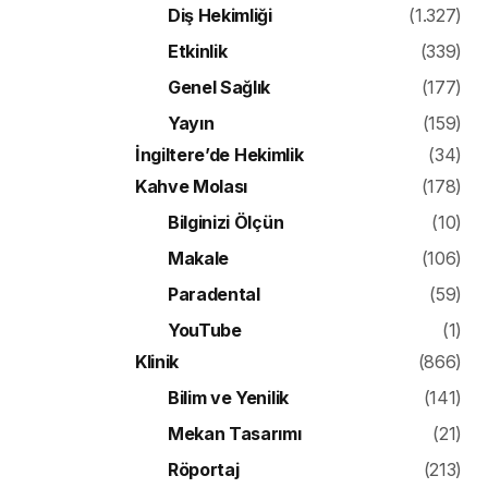
Diş Hekimliği
(1.327)
Etkinlik
(339)
Genel Sağlık
(177)
Yayın
(159)
İngiltere’de Hekimlik
(34)
Kahve Molası
(178)
Bilginizi Ölçün
(10)
Makale
(106)
Paradental
(59)
YouTube
(1)
Klinik
(866)
Bilim ve Yenilik
(141)
Mekan Tasarımı
(21)
Röportaj
(213)