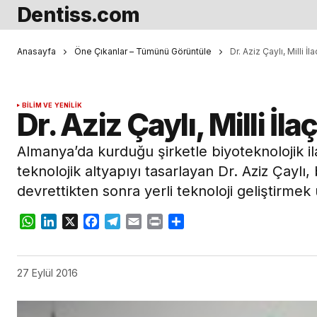
Dentiss.com
Anasayfa
Öne Çıkanlar – Tümünü Görüntüle
Dr. Aziz Çaylı, Milli 
BILIM VE YENILIK
Dr. Aziz Çaylı, Milli İ
Almanya’da kurduğu şirketle biyoteknolojik il
teknolojik altyapıyı tasarlayan Dr. Aziz Çaylı, 
devrettikten sonra yerli teknoloji geliştirmek 
WhatsApp
LinkedIn
X
Facebook
Telegram
Email
Print
Share
27 Eylül 2016