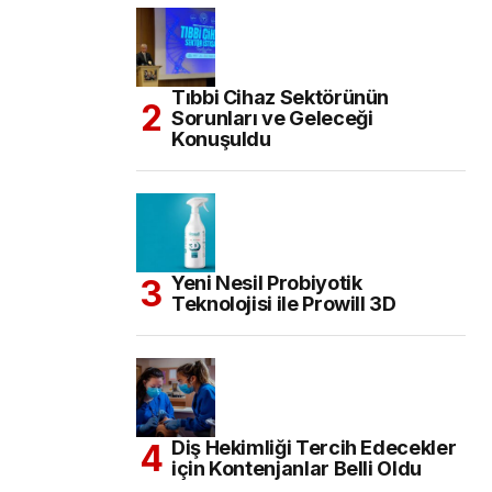
Tıbbi Cihaz Sektörünün
Sorunları ve Geleceği
Konuşuldu
Yeni Nesil Probiyotik
Teknolojisi ile Prowill 3D
Diş Hekimliği Tercih Edecekler
için Kontenjanlar Belli Oldu