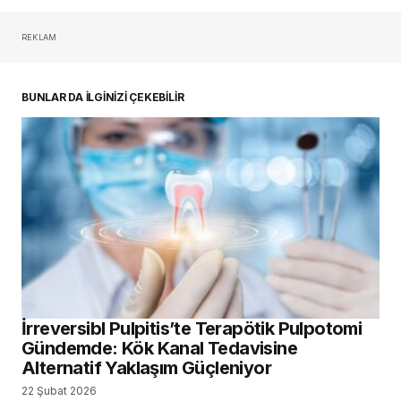
REKLAM
oturum açmalısınız
BUNLAR DA İLGİNİZİ ÇEKEBİLİR
İrreversibl Pulpitis’te Terapötik Pulpotomi
Gündemde: Kök Kanal Tedavisine
Alternatif Yaklaşım Güçleniyor
22 Şubat 2026