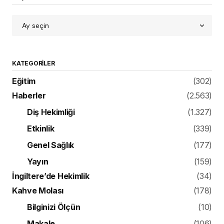
KATEGORILER
Eğitim
(302)
Haberler
(2.563)
Diş Hekimliği
(1.327)
Etkinlik
(339)
Genel Sağlık
(177)
Yayın
(159)
İngiltere’de Hekimlik
(34)
Kahve Molası
(178)
Bilginizi Ölçün
(10)
Makale
(106)