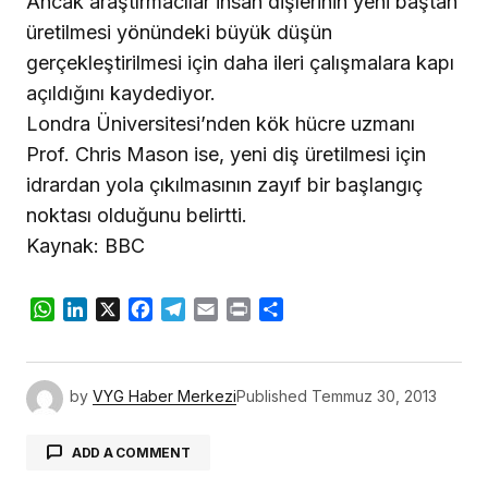
Ancak araştırmacılar insan dişlerinin yeni baştan
üretilmesi yönündeki büyük düşün
gerçekleştirilmesi için daha ileri çalışmalara kapı
açıldığını kaydediyor.
Londra Üniversitesi’nden kök hücre uzmanı
Prof. Chris Mason ise, yeni diş üretilmesi için
idrardan yola çıkılmasının zayıf bir başlangıç
noktası olduğunu belirtti.
Kaynak: BBC
WhatsApp
LinkedIn
X
Facebook
Telegram
Email
Print
Share
by
VYG Haber Merkezi
Published
Temmuz 30, 2013
ADD A COMMENT