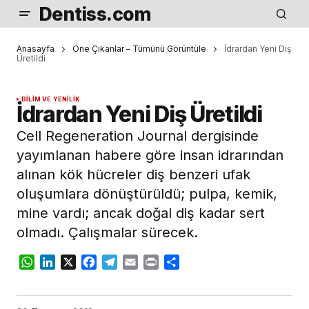
Dentiss.com
Anasayfa
Öne Çıkanlar – Tümünü Görüntüle
İdrardan Yeni Diş
Üretildi
BILIM VE YENILIK
İdrardan Yeni Diş Üretildi
Cell Regeneration Journal dergisinde
yayımlanan habere göre insan idrarından
alınan kök hücreler diş benzeri ufak
oluşumlara dönüştürüldü; pulpa, kemik,
mine vardı; ancak doğal diş kadar sert
olmadı. Çalışmalar sürecek.
WhatsApp
LinkedIn
X
Facebook
Telegram
Email
Print
Share