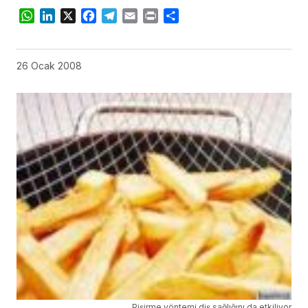
WhatsApp
LinkedIn
X
Facebook
Telegram
Email
Print
Share
26 Ocak 2008
Pişirme yöntemi diş sağlığını da etkiliyor