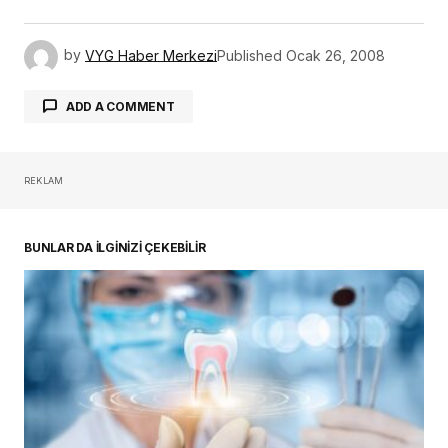
by
VYG Haber Merkezi
Published
Ocak 26, 2008
ADD A COMMENT
REKLAM
oturum açmalısınız
BUNLAR DA İLGİNİZİ ÇEKEBİLİR