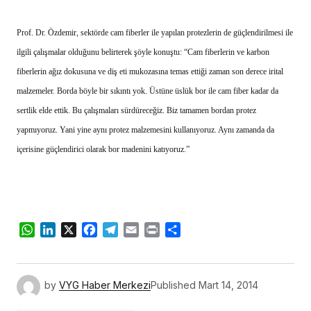
Prof. Dr. Özdemir, sektörde cam fiberler ile yapılan protezlerin de güçlendirilmesi ile
ilgili çalışmalar olduğunu belirterek şöyle konuştu: “Cam fiberlerin ve karbon
fiberlerin ağız dokusuna ve diş eti mukozasına temas ettiği zaman son derece irital
malzemeler. Borda böyle bir sıkıntı yok. Üstüne üslük bor ile cam fiber kadar da
sertlik elde ettik. Bu çalışmaları sürdüreceğiz. Biz tamamen bordan protez
yapmıyoruz. Yani yine aynı protez malzemesini kullanıyoruz. Aynı zamanda da
içerisine güçlendirici olarak bor madenini katıyoruz.”
WhatsApp
LinkedIn
X
Facebook
Telegram
Email
Print
Share
by
VYG Haber Merkezi
Published
Mart 14, 2014