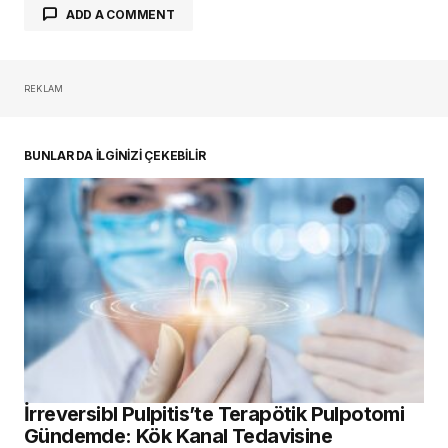
ADD A COMMENT
REKLAM
oturum açmalısınız
BUNLAR DA İLGİNİZİ ÇEKEBİLİR
İrreversibl Pulpitis’te Terapötik Pulpotomi
Gündemde: Kök Kanal Tedavisine