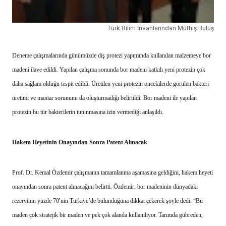
Türk Bilim İnsanlarından Müthiş Buluş
Deneme çalışmalarında günümüzde diş protezi yapımında kullanılan malzemeye bor
madeni ilave edildi. Yapılan çalışma sonunda bor madeni katkılı yeni protezin çok
daha sağlam olduğu tespit edildi. Üretilen yeni protezin öncekilerde görülen bakteri
üretimi ve mantar sorununu da oluşturmadığı belirtildi. Bor madeni ile yapılan
protezin bu tür bakterilerin tutunmasına izin vermediği anlaşıldı.
Hakem Heyetinin Onayından Sonra Patent Alınacak
Prof. Dr. Kemal Özdemir çalışmanın tamamlanma aşamasına geldiğini, hakem heyeti
onayından sonra patent alınacağını belirtti. Özdemir, bor madeninin dünyadaki
rezervinin yüzde 70′nin Türkiye’de bulunduğuna dikkat çekerek şöyle dedi: “Bu
maden çok stratejik bir maden ve pek çok alanda kullanılıyor. Tarımda gübreden,