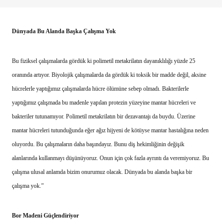
Dünyada Bu Alanda Başka Çalışma Yok
Bu fiziksel çalışmalarda gördük ki polimetil metakrilatın dayanıklılığı yüzde 25
oranında artıyor. Biyolojik çalışmalarda da gördük ki toksik bir madde değil, aksine
hücrelerle yaptığımız çalışmalarda hücre ölümüne sebep olmadı. Bakterilerle
yaptığımız çalışmada bu madenle yapılan protezin yüzeyine mantar hücreleri ve
bakteriler tutunamıyor. Polimetil metakrilatın bir dezavantajı da buydu. Üzerine
mantar hücreleri tutunduğunda eğer ağız hijyeni de kötüyse mantar hastalığına neden
oluyordu. Bu çalışmaların daha başındayız. Bunu diş hekimliğinin değişik
alanlarında kullanmayı düşünüyoruz. Onun için çok fazla ayrıntı da veremiyoruz. Bu
çalışma ulusal anlamda bizim onurumuz olacak. Dünyada bu alanda başka bir
çalışma yok.”
Bor Madeni Güçlendiriyor