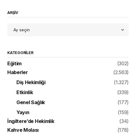
ARŞİV
KATEGORILER
Eğitim
(302)
Haberler
(2.563)
Diş Hekimliği
(1.327)
Etkinlik
(339)
Genel Sağlık
(177)
Yayın
(159)
İngiltere’de Hekimlik
(34)
Kahve Molası
(178)