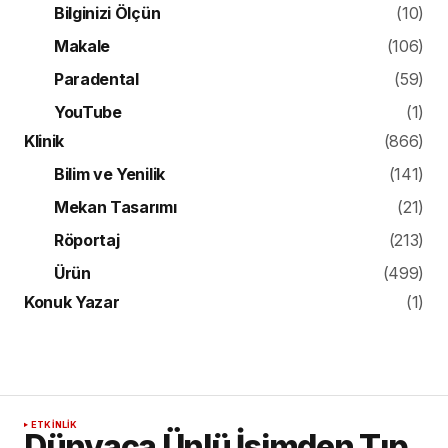
Bilginizi Ölçün
(10)
Makale
(106)
Paradental
(59)
YouTube
(1)
Klinik
(866)
Bilim ve Yenilik
(141)
Mekan Tasarımı
(21)
Röportaj
(213)
Ürün
(499)
Konuk Yazar
(1)
ETKINLIK
Dünyaca Ünlü İsimden Tıp