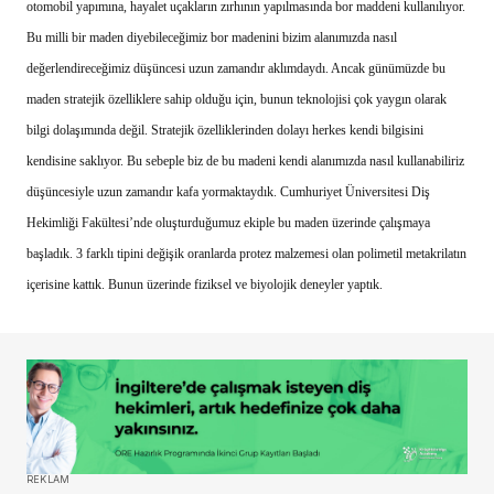
otomobil yapımına, hayalet uçakların zırhının yapılmasında bor maddeni kullanılıyor.
Bu milli bir maden diyebileceğimiz bor madenini bizim alanımızda nasıl
değerlendireceğimiz düşüncesi uzun zamandır aklımdaydı. Ancak günümüzde bu
maden stratejik özelliklere sahip olduğu için, bunun teknolojisi çok yaygın olarak
bilgi dolaşımında değil. Stratejik özelliklerinden dolayı herkes kendi bilgisini
kendisine saklıyor. Bu sebeple biz de bu madeni kendi alanımızda nasıl kullanabiliriz
düşüncesiyle uzun zamandır kafa yormaktaydık. Cumhuriyet Üniversitesi Diş
Hekimliği Fakültesi’nde oluşturduğumuz ekiple bu maden üzerinde çalışmaya
başladık. 3 farklı tipini değişik oranlarda protez malzemesi olan polimetil metakrilatın
içerisine kattık. Bunun üzerinde fiziksel ve biyolojik deneyler yaptık.
REKLAM