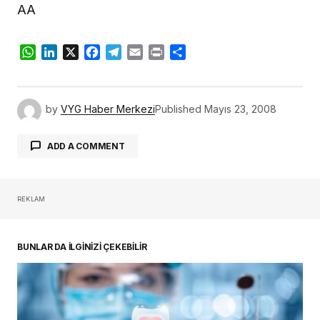
AA
WhatsApp
LinkedIn
X
Facebook
Telegram
Email
Print
Share
by
VYG Haber Merkezi
Published
Mayıs 23, 2008
ADD A COMMENT
REKLAM
oturum açmalısınız
BUNLAR DA İLGİNİZİ ÇEKEBİLİR