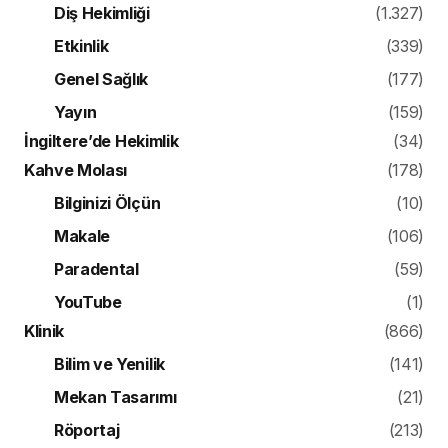
Diş Hekimliği
(1.327)
Etkinlik
(339)
Genel Sağlık
(177)
Yayın
(159)
İngiltere’de Hekimlik
(34)
Kahve Molası
(178)
Bilginizi Ölçün
(10)
Makale
(106)
Paradental
(59)
YouTube
(1)
Klinik
(866)
Bilim ve Yenilik
(141)
Mekan Tasarımı
(21)
Röportaj
(213)