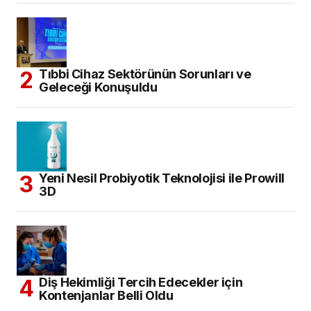
Tıbbi Cihaz Sektörünün Sorunları ve
Geleceği Konuşuldu
Yeni Nesil Probiyotik Teknolojisi ile Prowill
3D
Diş Hekimliği Tercih Edecekler için
Kontenjanlar Belli Oldu