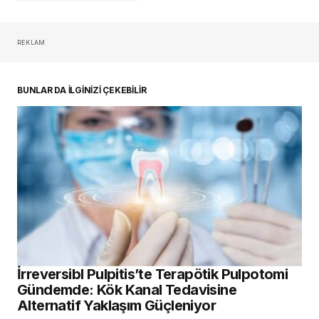
REKLAM
oturum açmalısınız
BUNLAR DA İLGİNİZİ ÇEKEBİLİR
İrreversibl Pulpitis’te Terapötik Pulpotomi
Gündemde: Kök Kanal Tedavisine
Alternatif Yaklaşım Güçleniyor