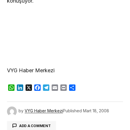
konuşuyor.
VYG Haber Merkezi
WhatsApp
LinkedIn
X
Facebook
Telegram
Email
Print
Share
by
VYG Haber Merkezi
Published
Mart 18, 2008
ADD A COMMENT