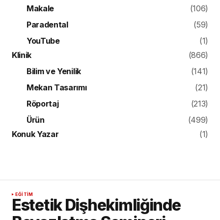
Makale
(106)
Paradental
(59)
YouTube
(1)
Klinik
(866)
Bilim ve Yenilik
(141)
Mekan Tasarımı
(21)
Röportaj
(213)
Ürün
(499)
Konuk Yazar
(1)
EĞITIM
Estetik Dişhekimliğinde