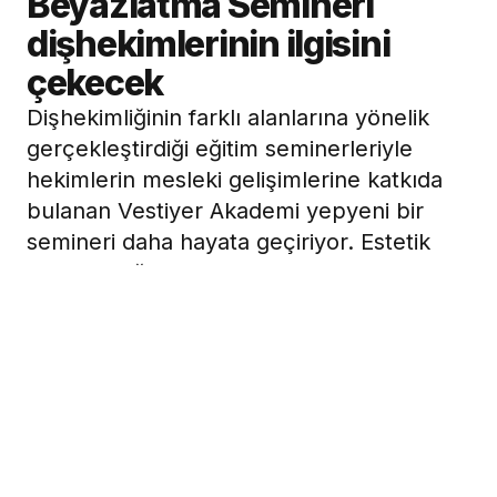
Beyazlatma Semineri
dişhekimlerinin ilgisini
çekecek
Dişhekimliğinin farklı alanlarına yönelik
gerçekleştirdiği eğitim seminerleriyle
hekimlerin mesleki gelişimlerine katkıda
bulanan Vestiyer Akademi yepyeni bir
semineri daha hayata geçiriyor. Estetik
Dişhekimliğinde Beyazlatma Semineri. 25
Mayıs 2008 Pazar günü İstanbul Divan
City Otelinde yarım gün olarak yapılacak
eğitimi, İstanbul Üniversitesi Dişhekimliği
Fakültesi Öğretim Üyesi Prof. Dr. Haşmet
Ulukapı verecek.
18 Mart 2008