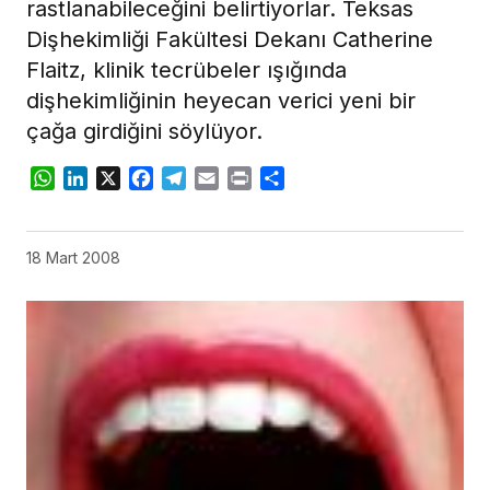
rastlanabileceğini belirtiyorlar. Teksas
Dişhekimliği Fakültesi Dekanı Catherine
Flaitz, klinik tecrübeler ışığında
dişhekimliğinin heyecan verici yeni bir
çağa girdiğini söylüyor.
WhatsApp
LinkedIn
X
Facebook
Telegram
Email
Print
Share
18 Mart 2008