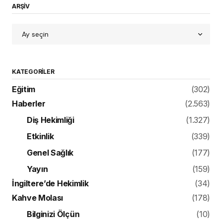
ARŞİV
KATEGORILER
Eğitim
(302)
Haberler
(2.563)
Diş Hekimliği
(1.327)
Etkinlik
(339)
Genel Sağlık
(177)
Yayın
(159)
İngiltere’de Hekimlik
(34)
Kahve Molası
(178)
Bilginizi Ölçün
(10)